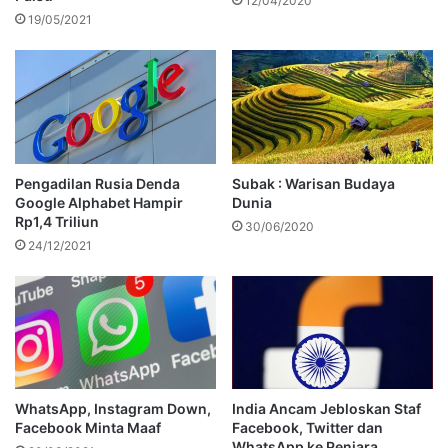
12/04/2020
19/05/2021
Pengadilan Rusia Denda
Subak : Warisan Budaya
Google Alphabet Hampir
Dunia
Rp1,4 Triliun
30/06/2020
24/12/2021
WhatsApp, Instagram Down,
India Ancam Jebloskan Staf
Facebook Minta Maaf
Facebook, Twitter dan
WhatsApp ke Penjara