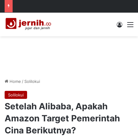
Log In
M
Home
/
Solilokui
Solilokui
Setelah Alibaba, Apakah
Amazon Target Pemerintah
Cina Berikutnya?