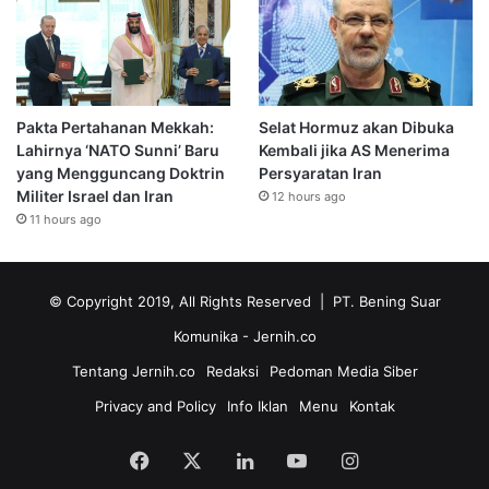
Pakta Pertahanan Mekkah:
Selat Hormuz akan Dibuka
Lahirnya ‘NATO Sunni’ Baru
Kembali jika AS Menerima
yang Mengguncang Doktrin
Persyaratan Iran
Militer Israel dan Iran
12 hours ago
11 hours ago
© Copyright 2019, All Rights Reserved | PT. Bening Suar
Komunika
- Jernih.co
Tentang Jernih.co
Redaksi
Pedoman Media Siber
Privacy and Policy
Info Iklan
Menu
Kontak
Facebook
X
LinkedIn
YouTube
Instagram