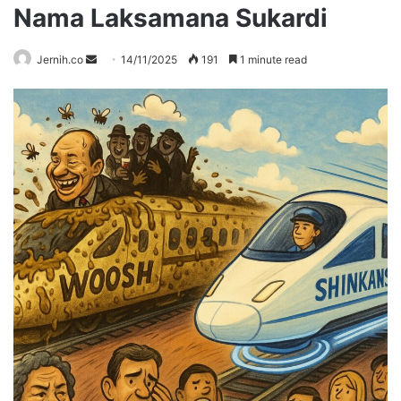
Nama Laksamana Sukardi
Send
Jernih.co
14/11/2025
191
1 minute read
an
email