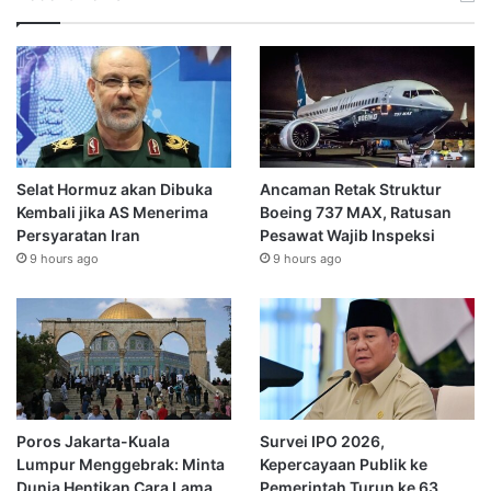
Selat Hormuz akan Dibuka
Ancaman Retak Struktur
Kembali jika AS Menerima
Boeing 737 MAX, Ratusan
Persyaratan Iran
Pesawat Wajib Inspeksi
9 hours ago
9 hours ago
Poros Jakarta-Kuala
Survei IPO 2026,
Lumpur Menggebrak: Minta
Kepercayaan Publik ke
Dunia Hentikan Cara Lama,
Pemerintah Turun ke 63