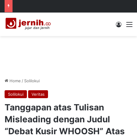
Log In
M
Home
/
Solilokui
Solilokui
Veritas
Tanggapan atas Tulisan
Misleading dengan Judul
“Debat Kusir WHOOSH” Atas