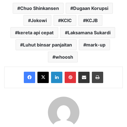
Chuo Shinkansen
Dugaan Korupsi
Jokowi
KCIC
KCJB
kereta api cepat
Laksamana Sukardi
Luhut binsar panjaitan
mark-up
whoosh
Facebook
X
LinkedIn
Pinterest
Share via Email
Print