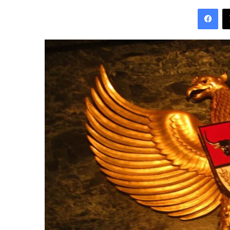
an
Fac
email