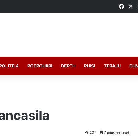
Faceb
X
POLITEIA
POTPOURRI
DEPTH
PUISI
TERAJU
DU
Pancasila
207
7 minutes read