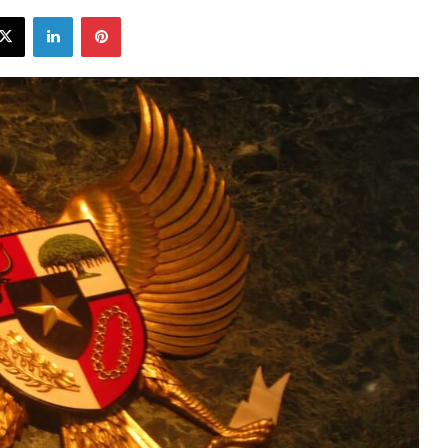
ebook
X
LinkedIn
Pinterest