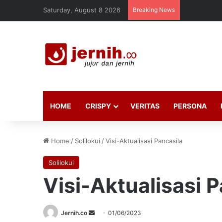
Saturday, August 8 2026
Breaking News
HOME
CRISPY
VERITAS
PERSONA
Home
/
Solilokui
/
Visi-Aktualisasi Pancasila
Solilokui
Visi-Aktualisasi 
Send
Jernih.co
01/06/2023