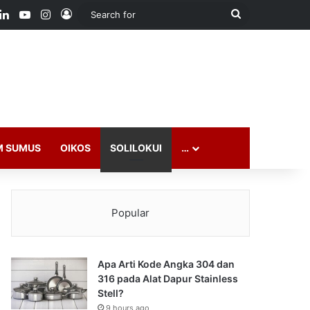
ook
LinkedIn
YouTube
Instagram
Log In
Search
for
M SUMUS
OIKOS
SOLILOKUI
…
Popular
Apa Arti Kode Angka 304 dan
316 pada Alat Dapur Stainless
Stell?
9 hours ago