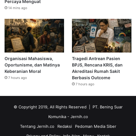
Percaya Menguat
14 mins ago
Organisasi Mahasiswa,
Tragedi Antrean Pasien
Oportunisme, dan Matinya
BPJS, Rencana KRIS, dan
Keberanian Moral
Akreditasi Rumah Sakit
Berbasis Outcome
7 hours ago
7 hours ago
© Copyright 2019, All Rights Reserved | PT. Bening Suar
Komunika
- Jernih.co
Tentang Jernih.co
Redaksi
Pedoman Media Siber
Privacy and Policy
Info Iklan
Menu
Kontak