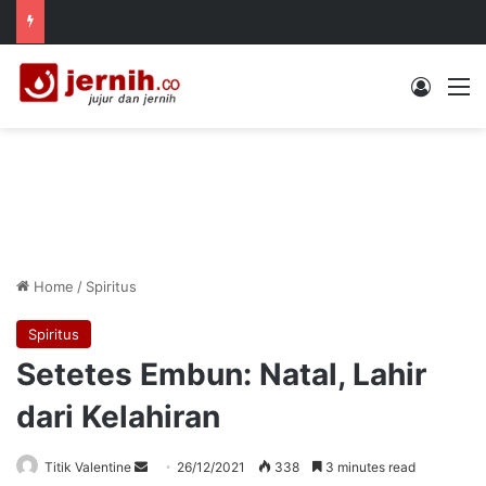
Log In
M
Home
/
Spiritus
Spiritus
Setetes Embun: Natal, Lahir
dari Kelahiran
Send
Titik Valentine
26/12/2021
338
3 minutes read