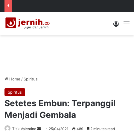
Log In
M
Home
/
Spiritus
Spiritus
Setetes Embun: Terpanggil
Menjadi Gembala
Send
Titik Valentine
25/04/2021
489
2 minutes read