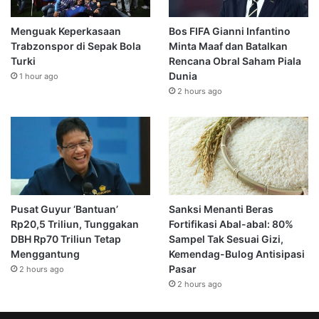
Menguak Keperkasaan
Bos FIFA Gianni Infantino
Trabzonspor di Sepak Bola
Minta Maaf dan Batalkan
Turki
Rencana Obral Saham Piala
Dunia
1 hour ago
2 hours ago
Pusat Guyur ‘Bantuan’
Sanksi Menanti Beras
Rp20,5 Triliun, Tunggakan
Fortifikasi Abal-abal: 80%
DBH Rp70 Triliun Tetap
Sampel Tak Sesuai Gizi,
Menggantung
Kemendag-Bulog Antisipasi
Pasar
2 hours ago
2 hours ago