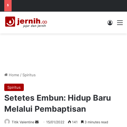
Log In
M
Home
/
Spiritus
Spiritus
Setetes Embun: Hidup Baru
Melalui Pembaptisan
Send
Titik Valentine
15/01/2022
141
3 minutes read