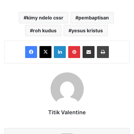
kimy ndelo cssr
pembaptisan
roh kudus
yesus kristus
Facebook
X
LinkedIn
Pinterest
Share via Email
Print
Titik Valentine