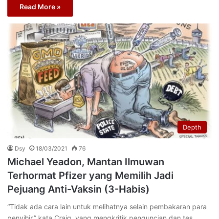
Read More »
Depth
Dsy
18/03/2021
76
Michael Yeadon, Mantan Ilmuwan
Terhormat Pfizer yang Memilih Jadi
Pejuang Anti-Vaksin (3-Habis)
“Tidak ada cara lain untuk melihatnya selain pembakaran para
penyihir,” kata Craig, yang mengkritik penguncian dan tes