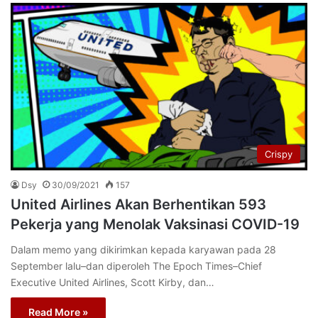
Crispy
Dsy
30/09/2021
157
United Airlines Akan Berhentikan 593
Pekerja yang Menolak Vaksinasi COVID-19
Dalam memo yang dikirimkan kepada karyawan pada 28
September lalu–dan diperoleh The Epoch Times–Chief
Executive United Airlines, Scott Kirby, dan…
Read More »