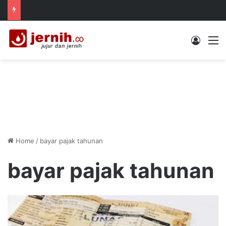
Log In
M
Home
/
bayar pajak tahunan
bayar pajak tahunan