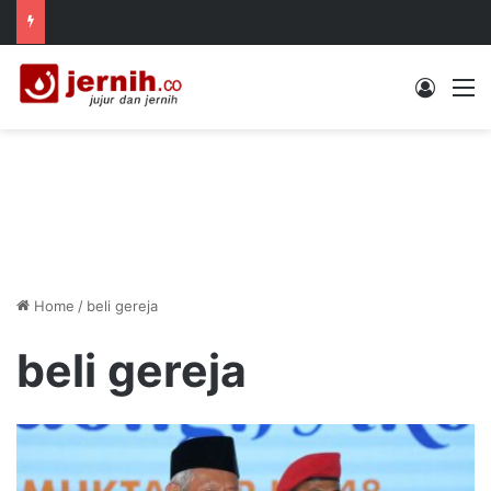
Log In
M
Home
/
beli gereja
beli gereja