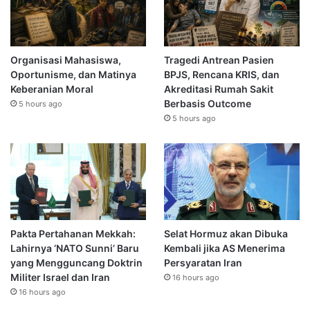
Organisasi Mahasiswa,
Tragedi Antrean Pasien
Oportunisme, dan Matinya
BPJS, Rencana KRIS, dan
Keberanian Moral
Akreditasi Rumah Sakit
Berbasis Outcome
5 hours ago
5 hours ago
Pakta Pertahanan Mekkah:
Selat Hormuz akan Dibuka
Lahirnya ‘NATO Sunni’ Baru
Kembali jika AS Menerima
yang Mengguncang Doktrin
Persyaratan Iran
Militer Israel dan Iran
16 hours ago
16 hours ago