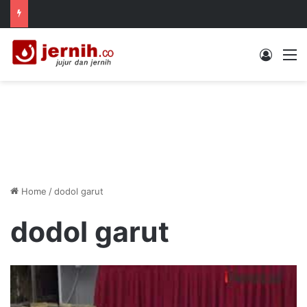
Log In
M
Home
/
dodol garut
dodol garut