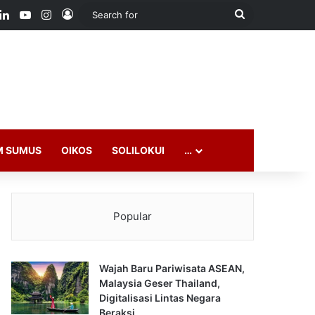
ook
LinkedIn
YouTube
Instagram
Log In
Search
for
M SUMUS
OIKOS
SOLILOKUI
…
Popular
Wajah Baru Pariwisata ASEAN,
Malaysia Geser Thailand,
Digitalisasi Lintas Negara
Beraksi