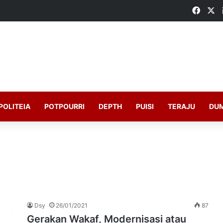
Faceb
X
POLITEIA
POTPOURRI
DEPTH
PUISI
TERAJU
DU
Dsy
26/01/2021
87
Gerakan Wakaf, Modernisasi atau