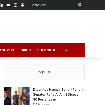
ook
LinkedIn
YouTube
Instagram
Log In
Search
for
M SUMUS
OIKOS
SOLILOKUI
…
Popular
Diperiksa Hampir Sehari Penuh,
Senator Rafiq Al Amri Dicecar
30 Pertanyaan
2 hours ago