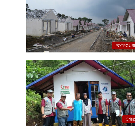
POTPOURR
Cris