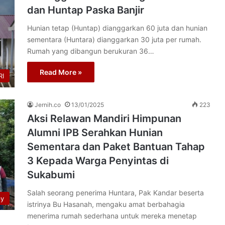
dan Huntap Paska Banjir
Hunian tetap (Huntap) dianggarkan 60 juta dan hunian
sementara (Huntara) dianggarkan 30 juta per rumah.
Rumah yang dibangun berukuran 36…
Read More »
I
Jernih.co
13/01/2025
223
Aksi Relawan Mandiri Himpunan
Alumni IPB Serahkan Hunian
Sementara dan Paket Bantuan Tahap
3 Kepada Warga Penyintas di
Sukabumi
Salah seorang penerima Huntara, Pak Kandar beserta
py
istrinya Bu Hasanah, mengaku amat berbahagia
menerima rumah sederhana untuk mereka menetap