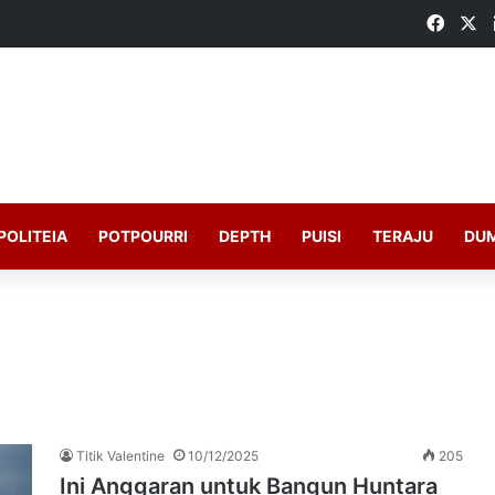
Faceb
X
POLITEIA
POTPOURRI
DEPTH
PUISI
TERAJU
DU
Titik Valentine
10/12/2025
205
Ini Anggaran untuk Bangun Huntara