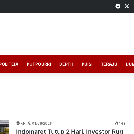
Faceb
X
POLITEIA
POTPOURRI
DEPTH
PUISI
TERAJU
DU
AN
01/06/2026
148
Indomaret Tutup 2 Hari, Investor Rugi