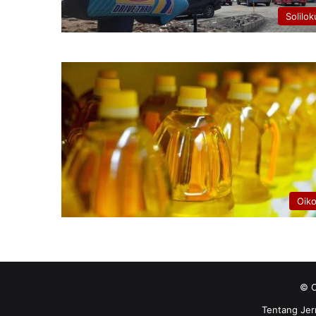
Solilok
Oik
© C
Tentang Jer