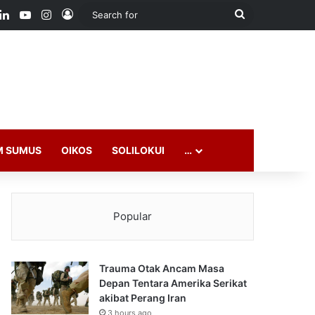
ook
LinkedIn
YouTube
Instagram
Log In
Search
for
M SUMUS
OIKOS
SOLILOKUI
…
Popular
Trauma Otak Ancam Masa
Depan Tentara Amerika Serikat
akibat Perang Iran
3 hours ago