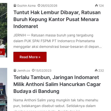
Gozhin Azma
26/05/2026
124
Tuntut Hak Lembur Dibayar, Ratusan
Buruh Kepung Kantor Pusat Menara
Indomaret
JERNIH — Ratusan massa buruh yang tergabung
dalam PUK SPAI FSPMI PT Indomarco Prismatama
menggelar aksi demonstrasi besar-besaran di depan…
py
Read More »
Jernih.co
15/02/2023
232
Terlalu Tambun, Jaringan Indomaret
Milik Anthoni Salim Hancurkan Cagar
Budaya di Bandung
Nama Anthoni Salim yang mungkin tak tahu menahu
pun, belakangan disebut-sebut. Setidaknya dalam