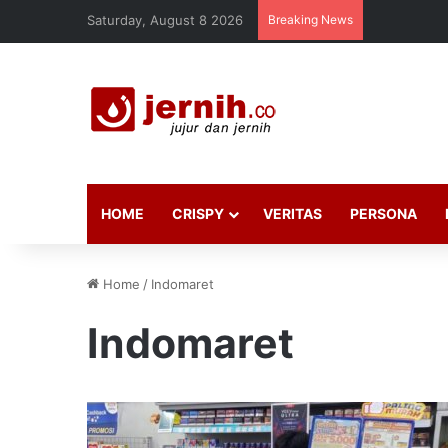
Saturday, August 8 2026
Breaking News
HOME
CRISPY
VERITAS
PERSONA
Home
/
Indomaret
Indomaret