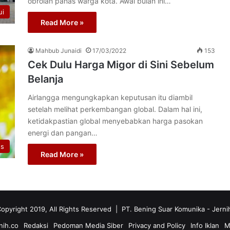
obrolan panas warga kota. Awal bulan ini…
ui
Read More »
Mahbub Junaidi
17/03/2022
153
Cek Dulu Harga Migor di Sini Sebelum
Belanja
Airlangga mengungkapkan keputusan itu diambil
setelah melihat perkembangan global. Dalam hal ini,
ketidakpastian global menyebabkan harga pasokan
energi dan pangan…
os
Read More »
opyright 2019, All Rights Reserved | PT. Bening Suar Komunika
- Jerni
nih.co
Redaksi
Pedoman Media Siber
Privacy and Policy
Info Iklan
M