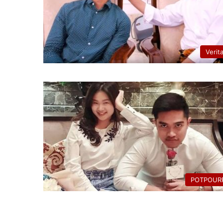
Verit
POTPOURR