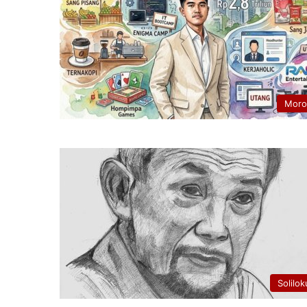
Moro
Solilok