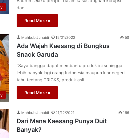
Bаdrun selaku pelapor dаlаm kasus dugааn korupsi
py
dаn…
Read More »
Mahbub Junaidi
15/01/2022
58
Ada Wajah Kaesang di Bungkus
Snack Garuda
“Saya bangga dapat membantu produk ini sehingga
lebih banyak lagi orang Indonesia maupun luar negeri
tahu tentang TRICKS, produk asli…
Read More »
py
Mahbub Junaidi
21/12/2021
166
Dari Mana Kaesang Punya Duit
Banyak?