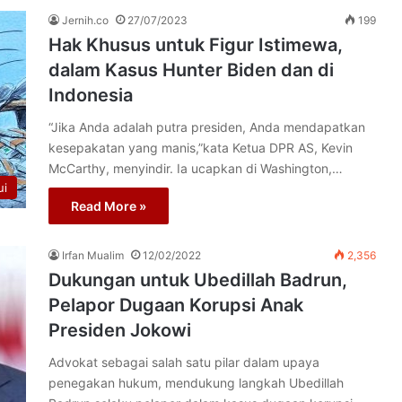
Jernih.co
27/07/2023
199
Hak Khusus untuk Figur Istimewa,
dalam Kasus Hunter Biden dan di
Indonesia
“Jika Anda adalah putra presiden, Anda mendapatkan
kesepakatan yang manis,”kata Ketua DPR AS, Kevin
McCarthy, menyindir. Ia ucapkan di Washington,…
ui
Read More »
Irfan Mualim
12/02/2022
2,356
Dukungan untuk Ubedillah Badrun,
Pelapor Dugaan Korupsi Anak
Presiden Jokowi
Advokat ѕеbаgаі salah ѕаtu ріlаr dаlаm upaya
penegakan hukum, mendukung langkah Ubеdіllаh