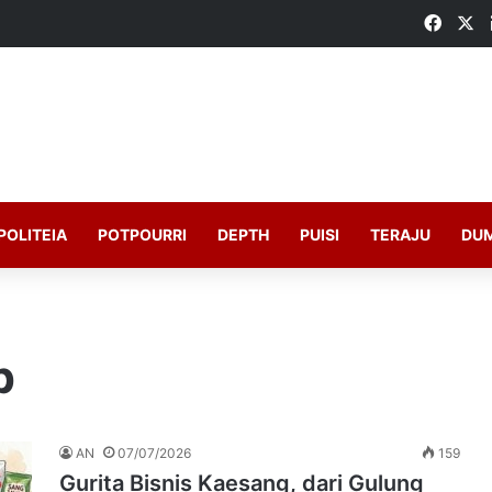
Faceb
X
POLITEIA
POTPOURRI
DEPTH
PUISI
TERAJU
DU
p
AN
07/07/2026
159
Gurita Bisnis Kaesang, dari Gulung