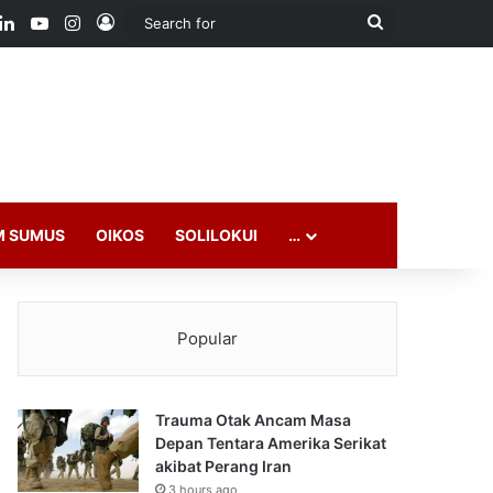
ook
LinkedIn
YouTube
Instagram
Log In
Search
for
M SUMUS
OIKOS
SOLILOKUI
…
Popular
Trauma Otak Ancam Masa
Depan Tentara Amerika Serikat
akibat Perang Iran
3 hours ago