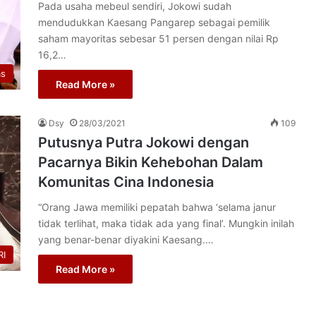
Pada usaha mebeul sendiri, Jokowi sudah
mendudukkan Kaesang Pangarep sebagai pemilik
saham mayoritas sebesar 51 persen dengan nilai Rp
16,2…
as
Read More »
Dsy
28/03/2021
109
Putusnya Putra Jokowi dengan
Pacarnya Bikin Kehebohan Dalam
Komunitas Cina Indonesia
“Orang Jawa memiliki pepatah bahwa ‘selama janur
tidak terlihat, maka tidak ada yang final’. Mungkin inilah
yang benar-benar diyakini Kaesang.…
I
Read More »