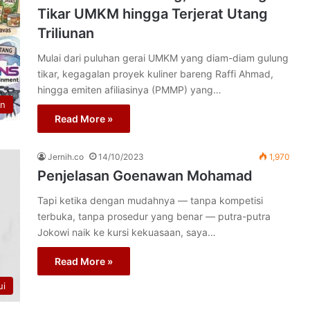
Tikar UMKM hingga Terjerat Utang
Triliunan
Mulai dari puluhan gerai UMKM yang diam-diam gulung
tikar, kegagalan proyek kuliner bareng Raffi Ahmad,
hingga emiten afiliasinya (PMMP) yang…
n
Read More »
Jernih.co
14/10/2023
1,970
Penjelasan Goenawan Mohamad
Tapi ketika dengan mudahnya — tanpa kompetisi
terbuka, tanpa prosedur yang benar — putra-putra
Jokowi naik ke kursi kekuasaan, saya…
Read More »
ui