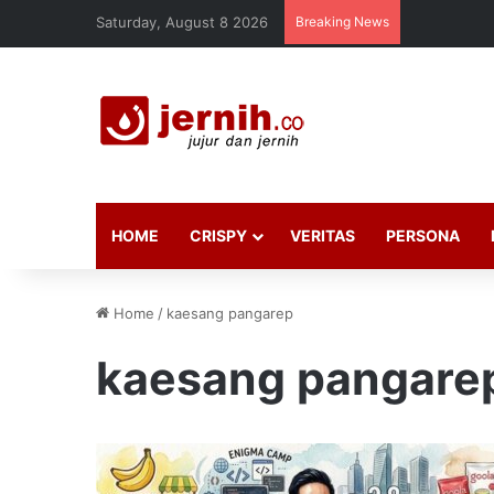
Saturday, August 8 2026
Breaking News
HOME
CRISPY
VERITAS
PERSONA
Home
/
kaesang pangarep
kaesang pangare