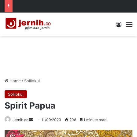
Log In
M
Home
/
Solilokui
Solilokui
Spirit Papua
Send
Jernih.co
11/09/2023
208
1 minute read
an
email