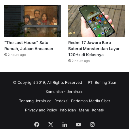
“The Last House”, Satu
Redmi 17 Jawara Baru
Rumah, Jutaan Ancaman
Baterai Monster dan Layar
120Hz di Kelasnya
2 hours ago
2 hours ago
© Copyright 2019, All Rights Reserved | PT. Bening Suar
Komunika
- Jernih.co
Tentang Jernih.co
Redaksi
Pedoman Media Siber
Privacy and Policy
Info Iklan
Menu
Kontak
Facebook
X
LinkedIn
YouTube
Instagram