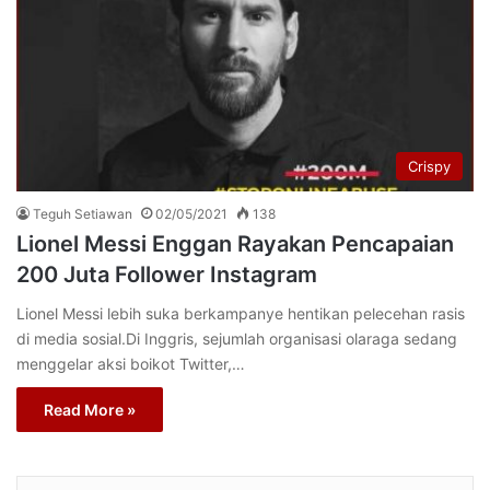
Crispy
Teguh Setiawan
02/05/2021
138
Lionel Messi Enggan Rayakan Pencapaian
200 Juta Follower Instagram
Lionel Messi lebih suka berkampanye hentikan pelecehan rasis
di media sosial.Di Inggris, sejumlah organisasi olaraga sedang
menggelar aksi boikot Twitter,…
Read More »