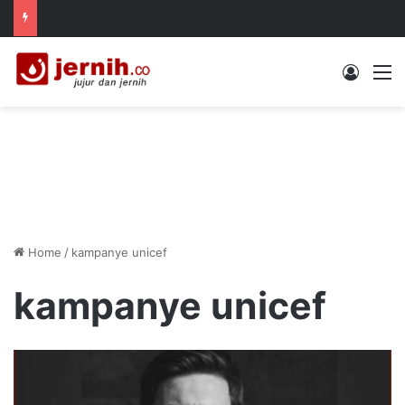
Log In
M
Home
/
kampanye unicef
kampanye unicef