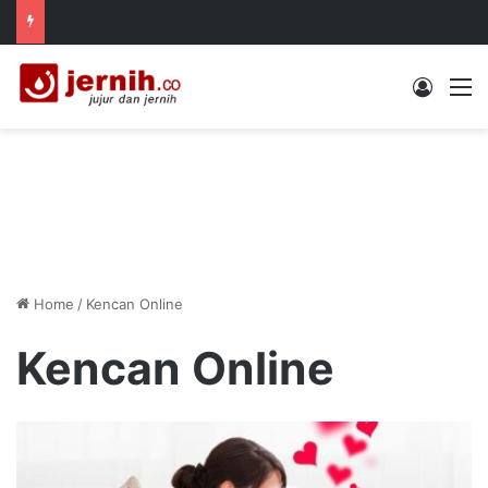
Log In
M
Home
/
Kencan Online
Kencan Online