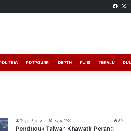
Faceb
X
POLITEIA
POTPOURRI
DEPTH
PUISI
TERAJU
DU
Teguh Setiawan
14/10/2021
39
Penduduk Taiwan Khawatir Perang