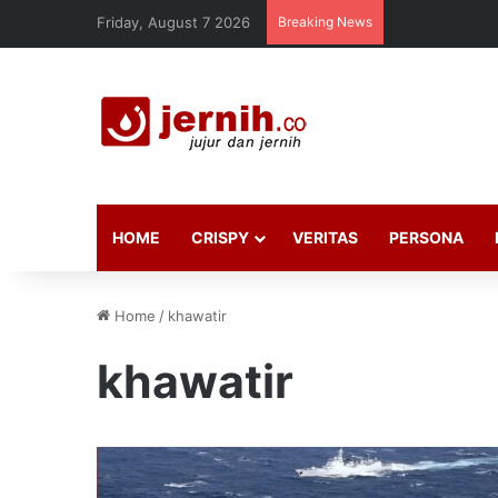
Friday, August 7 2026
Breaking News
HOME
CRISPY
VERITAS
PERSONA
Home
/
khawatir
khawatir