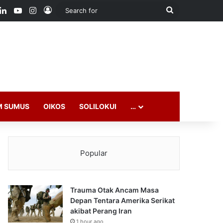
ook
LinkedIn
YouTube
Instagram
Log In
Search
for
M SUMUS
OIKOS
SOLILOKUI
…
Popular
Trauma Otak Ancam Masa
Depan Tentara Amerika Serikat
akibat Perang Iran
1 hour ago