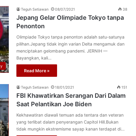
Teguh Setiawan
08/07/2021
38
Jepang Gelar Olimpiade Tokyo tanpa
Penonton
Olimpiade Tokyo tanpa penonton adalah satu-satunya
pilihan.Jepang tidak ingin varian Delta mengamuk dan
menciptakan gelombang pandemi. JERNIH —
Bayangkan, kali…
py
Read More »
Teguh Setiawan
18/01/2021
151
FBI Khawatirkan Serangan Dari Dalam
Saat Pelantikan Joe Biden
Kekhawatiran diawali temuan ada tentara dan veteran
yang terlibat dalam penyerangan Capitol Hill.Bukan
tidak mungkin ekstremisme sayap kanan terdapat di…