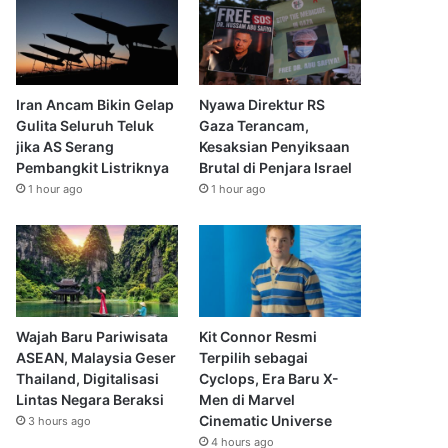
Iran Ancam Bikin Gelap
Nyawa Direktur RS
Gulita Seluruh Teluk
Gaza Terancam,
jika AS Serang
Kesaksian Penyiksaan
Pembangkit Listriknya
Brutal di Penjara Israel
1 hour ago
1 hour ago
Wajah Baru Pariwisata
Kit Connor Resmi
ASEAN, Malaysia Geser
Terpilih sebagai
Thailand, Digitalisasi
Cyclops, Era Baru X-
Lintas Negara Beraksi
Men di Marvel
Cinematic Universe
3 hours ago
4 hours ago