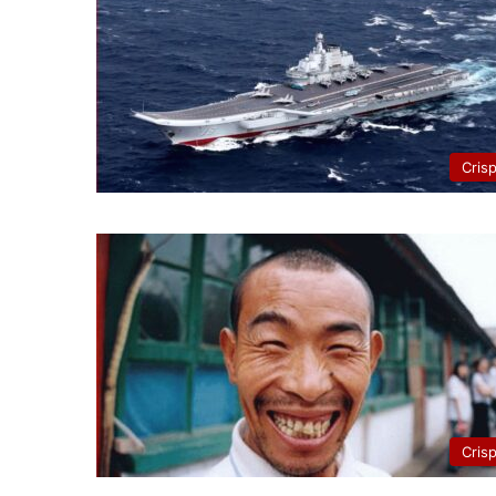
Cris
Cris