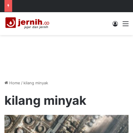
Log In
M
Home
/
kilang minyak
kilang minyak