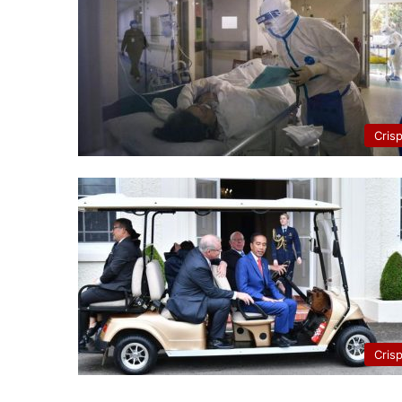
Cris
Cris