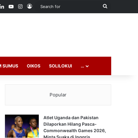
ook
LinkedIn
YouTube
Instagram
Log In
Search
for
M SUMUS
OIKOS
SOLILOKUI
…
Popular
Atlet Uganda dan Pakistan
Dilaporkan Hilang Pasca-
Commonwealth Games 2026,
Minta Suaka di Inggris