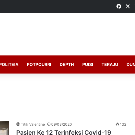
Faceb
X
POLITEIA
POTPOURRI
DEPTH
PUISI
TERAJU
DU
Titik Valentine
09/03/2020
132
Pasien Ke 12 Terinfeksi Covid-19