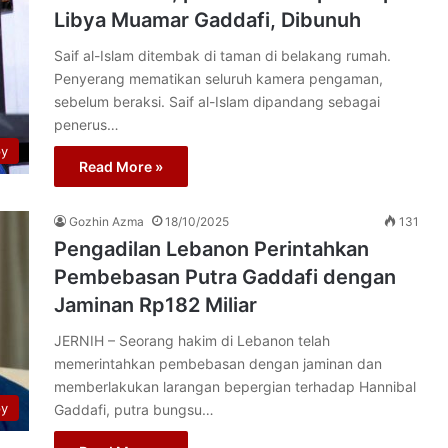
Libya Muamar Gaddafi, Dibunuh
Saif al-Islam ditembak di taman di belakang rumah.
Penyerang mematikan seluruh kamera pengaman,
sebelum beraksi. Saif al-Islam dipandang sebagai
penerus…
py
Read More »
Gozhin Azma
18/10/2025
131
Pengadilan Lebanon Perintahkan
Pembebasan Putra Gaddafi dengan
Jaminan Rp182 Miliar
JERNIH – Seorang hakim di Lebanon telah
memerintahkan pembebasan dengan jaminan dan
memberlakukan larangan bepergian terhadap Hannibal
py
Gaddafi, putra bungsu…