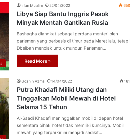
Irfan Mualim
22/04/2022
658
Libya Siap Bantu Inggris Pasok
Minyak Mentah Gantikan Rusia
Bashagha diangkat sebagai perdana menteri oleh
parlemen yang berbasis di timur pada Maret lalu, tetapi
Dbeibah menolak untuk mundur. Parlemen…
Read More »
os
Gozhin Azma
14/04/2022
181
Putra Khadafi Miliki Utang dan
Tinggalkan Mobil Mewah di Hotel
Selama 15 Tahun
Al-Saadi Khadafi meninggalkan mobil di depan hotel
sementara pihak hotel tidak memiliki kuncinya. Mobil
mewah yang terparkir ini menjadi sedikit…