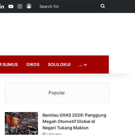
ook
LinkedIn
YouTube
Instagram
Log In
Search
for
M SUMUS
OIKOS
SOLILOKUI
…
Popular
Kemilau GIIAS 2026: Panggung
Megah Otomotif Global di
Negeri Tukang Maklon
1 min ago