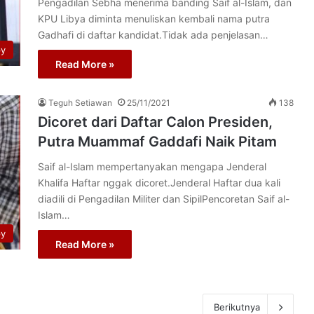
Pengadilan Sebha menerima banding Saif al-Islam, dan
KPU Libya diminta menuliskan kembali nama putra
Gadhafi di daftar kandidat.Tidak ada penjelasan…
py
Read More »
Teguh Setiawan
25/11/2021
138
Dicoret dari Daftar Calon Presiden,
Putra Muammaf Gaddafi Naik Pitam
Saif al-Islam mempertanyakan mengapa Jenderal
Khalifa Haftar nggak dicoret.Jenderal Haftar dua kali
diadili di Pengadilan Militer dan SipilPencoretan Saif al-
Islam…
py
Read More »
Berikutnya