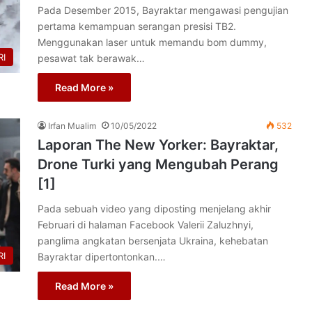
Pada Desember 2015, Bayraktar mengawasi pengujian
pertama kemampuan serangan presisi TB2.
Menggunakan laser untuk memandu bom dummy,
I
pesawat tak berawak…
Read More »
Irfan Mualim
10/05/2022
532
Laporan The New Yorker: Bayraktar,
Drone Turki yang Mengubah Perang
[1]
Pada sebuah video yang diposting menjelang akhir
Februari di halaman Facebook Valerii Zaluzhnyi,
panglima angkatan bersenjata Ukraina, kehebatan
I
Bayraktar dipertontonkan.…
Read More »