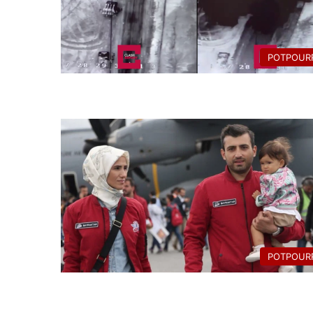
POTPOURR
POTPOURR