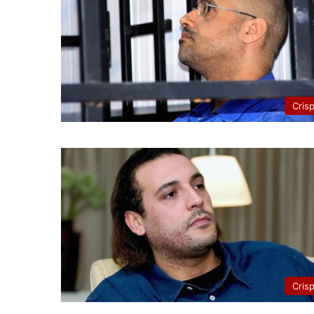
Cris
Cris