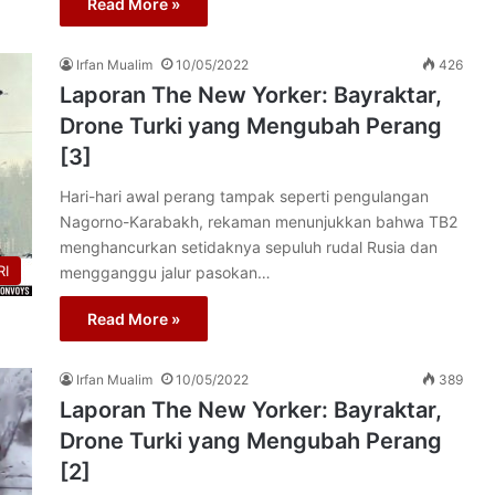
Read More »
Irfan Mualim
10/05/2022
426
Laporan The New Yorker: Bayraktar,
Drone Turki yang Mengubah Perang
[3]
Hari-hari awal perang tampak seperti pengulangan
Nagorno-Karabakh, rekaman menunjukkan bahwa TB2
menghancurkan setidaknya sepuluh rudal Rusia dan
I
mengganggu jalur pasokan…
Read More »
Irfan Mualim
10/05/2022
389
Laporan The New Yorker: Bayraktar,
Drone Turki yang Mengubah Perang
[2]