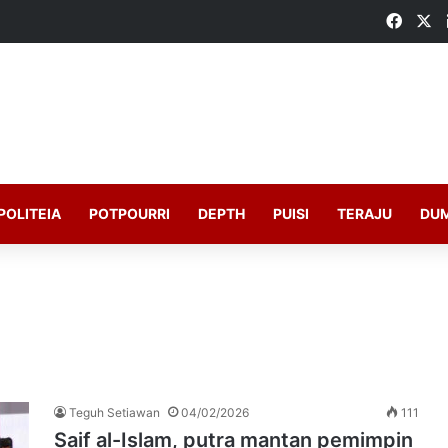
Faceb
X
POLITEIA
POTPOURRI
DEPTH
PUISI
TERAJU
DU
Teguh Setiawan
04/02/2026
111
Saif al-Islam, putra mantan pemimpin