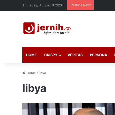
Thursday, August 6 2026
Breaking News
HOME
CRISPY
VERITAS
PERSONA
Home
/
libya
libya