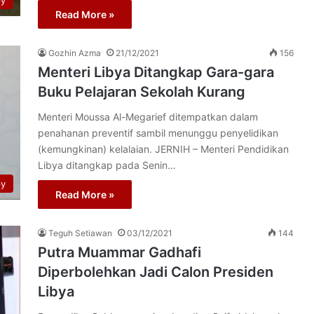
py
Read More »
Gozhin Azma
21/12/2021
156
Menteri Libya Ditangkap Gara-gara
Buku Pelajaran Sekolah Kurang
Menteri Moussa Al-Megarief ditempatkan dalam
penahanan preventif sambil menunggu penyelidikan
(kemungkinan) kelalaian. JERNIH – Menteri Pendidikan
Libya ditangkap pada Senin…
py
Read More »
Teguh Setiawan
03/12/2021
144
Putra Muammar Gadhafi
Diperbolehkan Jadi Calon Presiden
Libya