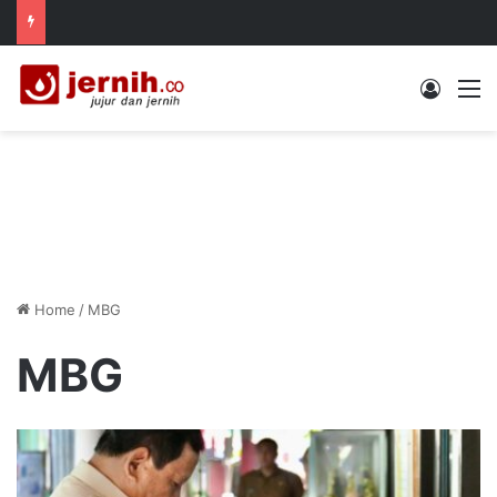
Log In
M
Home
/
MBG
MBG