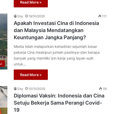
Read More »
Dsy
19/10/2020
111
Apakah Investasi Cina di Indonesia
dan Malaysia Mendatangkan
Keuntungan Jangka Panjang?
Media telah melaporkan kehadiran sejumlah besar
pekerja Cina meskipun jumlah pastinya–dan berapa
banyak yang memiliki izin kerja yang layak–sulit
ui
untuk…
Read More »
Dsy
10/10/2020
39
Diplomasi Vaksin: Indonesia dan Cina
Setuju Bekerja Sama Perangi Covid-
19