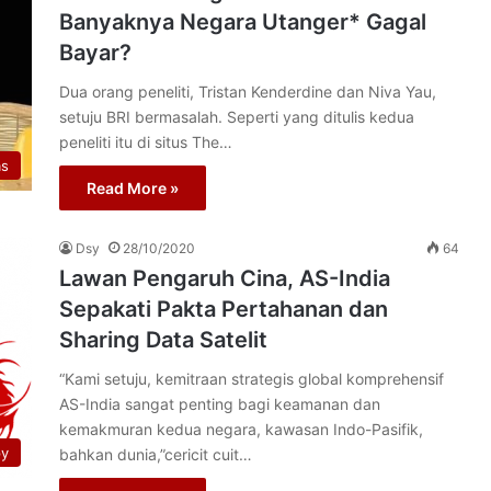
Banyaknya Negara Utanger* Gagal
Bayar?
Dua orang peneliti, Tristan Kenderdine dan Niva Yau,
setuju BRI bermasalah. Seperti yang ditulis kedua
peneliti itu di situs The…
as
Read More »
Dsy
28/10/2020
64
Lawan Pengaruh Cina, AS-India
Sepakati Pakta Pertahanan dan
Sharing Data Satelit
“Kami setuju, kemitraan strategis global komprehensif
AS-India sangat penting bagi keamanan dan
kemakmuran kedua negara, kawasan Indo-Pasifik,
py
bahkan dunia,”cericit cuit…