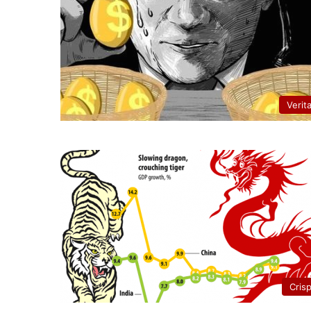
Verit
Cris