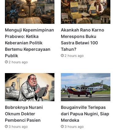
Menguji Kepemimpinan
Akankah Rano Karno
Prabowo: Ketika
Merespons Buku
Keberanian Politik
Sastra Betawi 100
Bertemu Kepercayaan
Tahun?
Publik
2 hours ago
2 hours ago
Bobroknya Nurani
Bougainville Terlepas
Oknum Dokter
dari Papua Nugini, Siap
Pembenci Pasien
Merdeka
3 hours ago
3 hours ago