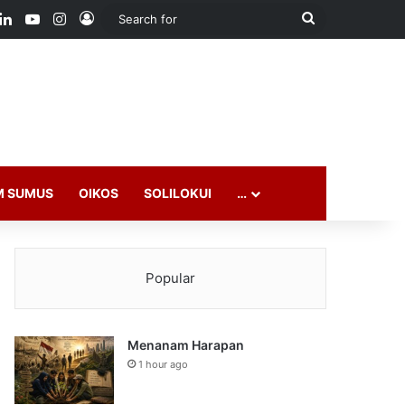
ook
LinkedIn
YouTube
Instagram
Log In
Search
for
M SUMUS
OIKOS
SOLILOKUI
…
Popular
Menanam Harapan
1 hour ago