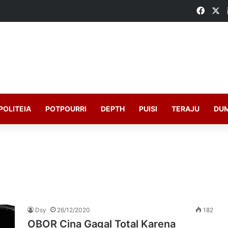
Faceb
X
POLITEIA
POTPOURRI
DEPTH
PUISI
TERAJU
DU
Dsy
26/12/2020
182
OBOR Cina Gagal Total Karena