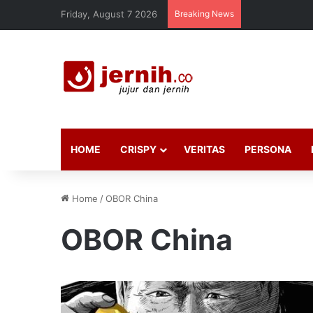
Friday, August 7 2026
Breaking News
HOME
CRISPY
VERITAS
PERSONA
Home
/
OBOR China
OBOR China