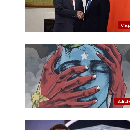
Cris
Solilok