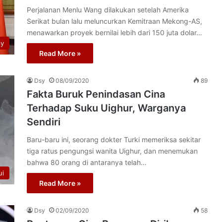
Perjalanan Menlu Wang dilakukan setelah Amerika
Serikat bulan lalu meluncurkan Kemitraan Mekong-AS,
menawarkan proyek bernilai lebih dari 150 juta dolar…
py
Read More »
Dsy
08/09/2020
89
Fakta Buruk Penindasan Cina
Terhadap Suku Uighur, Warganya
Sendiri
Baru-baru ini, seorang dokter Turki memeriksa sekitar
tiga ratus pengungsi wanita Uighur, dan menemukan
bahwa 80 orang di antaranya telah…
ui
Read More »
Dsy
02/09/2020
58