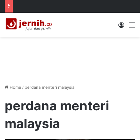
Log In
M
Home
/
perdana menteri malaysia
perdana menteri
malaysia