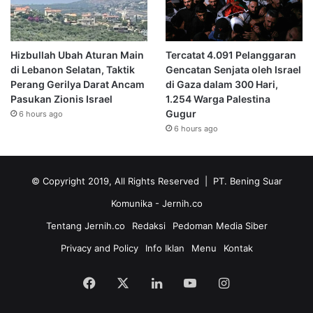
Hizbullah Ubah Aturan Main
Tercatat 4.091 Pelanggaran
di Lebanon Selatan, Taktik
Gencatan Senjata oleh Israel
Perang Gerilya Darat Ancam
di Gaza dalam 300 Hari,
Pasukan Zionis Israel
1.254 Warga Palestina
Gugur
6 hours ago
6 hours ago
© Copyright 2019, All Rights Reserved | PT. Bening Suar
Komunika
- Jernih.co
Tentang Jernih.co
Redaksi
Pedoman Media Siber
Privacy and Policy
Info Iklan
Menu
Kontak
Facebook
X
LinkedIn
YouTube
Instagram