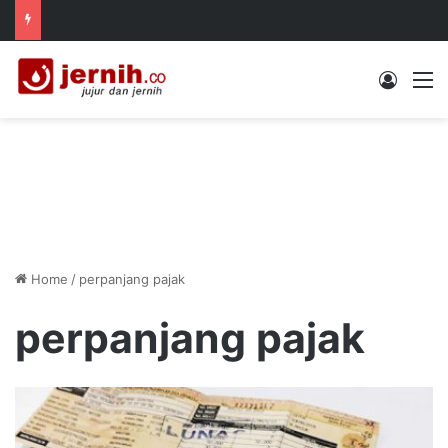
Log In
M
Home
/
perpanjang pajak
perpanjang pajak