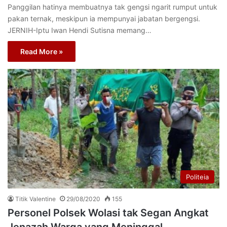
Panggilan hatinya membuatnya tak gengsi ngarit rumput untuk
pakan ternak, meskipun ia mempunyai jabatan bergengsi.
JERNIH-Iptu Iwan Hendi Sutisna memang…
Read More »
Politeia
Titik Valentine
29/08/2020
155
Personel Polsek Wolasi tak Segan Angkat
Jenazah Warga yang Meninggal