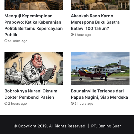
Menguji Kepemimpinan
Akankah Rano Karno
Prabowo: Ketika Keberanian
Merespons Buku Sastra
Politik Bertemu Kepercayaan
Betawi 100 Tahun?
Publik
1 hour ago
59 mins ago
Bobroknya Nurani Oknum
Bougainville Terlepas dari
Dokter Pembenci Pasien
Papua Nugini, Siap Merdeka
2 hours ago
2 hours ago
© Copyright 2019, All Rights Reserved | PT. Bening Suar