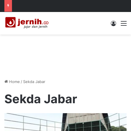
Log In
M
Home
/
Sekda Jabar
Sekda Jabar