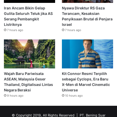
Iran Ancam Bikin Gelap
Nyawa Direktur RS Gaza
Gulita Seluruh Teluk jika AS
Terancam, Kesaksian
Serang Pembangkit
Penyiksaan Brutal di Penjara
Listriknya
Israel
7 hours ago
7 hours ago
Wajah Baru Pariwisata
Kit Connor Resmi Terpilih
ASEAN, Malaysia Geser
sebagai Cyclops, Era Baru
Thailand, Digitalisasi Lintas
X-Men di Marvel Cinematic
Negara Beraksi
Universe
9 hours ago
10 hours ago
© Copyright 2019, All Rights Reserved | PT. Bening Suar