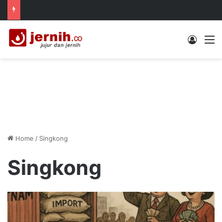
Log In
M
Home
/
Singkong
Singkong