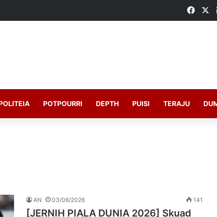
Faceb
X
POLITEIA
POTPOURRI
DEPTH
PUISI
TERAJU
DU
AN
03/06/2026
141
[JERNIH PIALA DUNIA 2026] Skuad