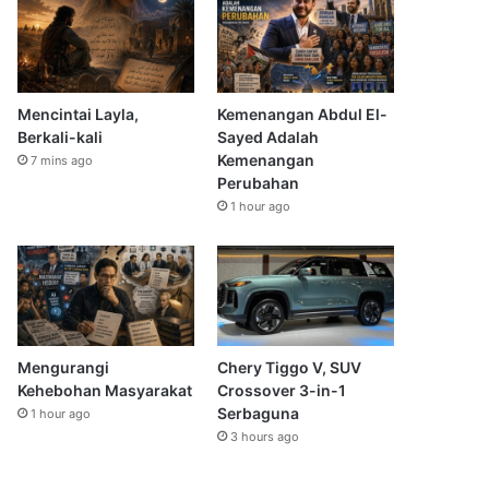
Mencintai Layla,
Kemenangan Abdul El-
Berkali-kali
Sayed Adalah
Kemenangan
7 mins ago
Perubahan
1 hour ago
Mengurangi
Chery Tiggo V, SUV
Kehebohan Masyarakat
Crossover 3-in-1
Serbaguna
1 hour ago
3 hours ago