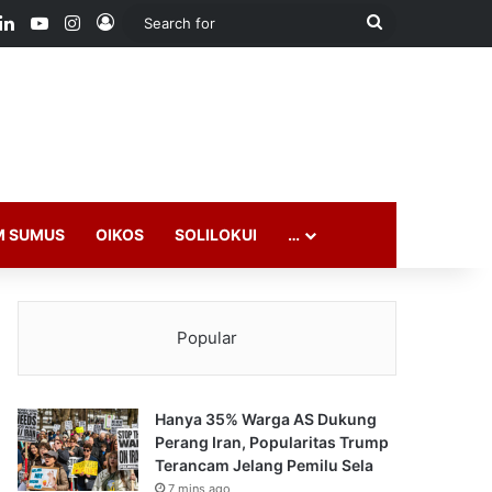
ook
LinkedIn
YouTube
Instagram
Log In
Search
for
M SUMUS
OIKOS
SOLILOKUI
…
Popular
Hanya 35% Warga AS Dukung
Perang Iran, Popularitas Trump
Terancam Jelang Pemilu Sela
7 mins ago