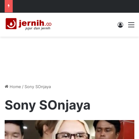
Log In
M
Home
/
Sony SOnjaya
Sony SOnjaya