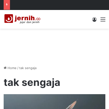
Log In
M
Home
/
tak sengaja
tak sengaja