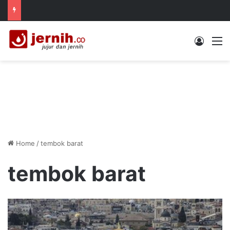
Log In
M
Home
/
tembok barat
tembok barat