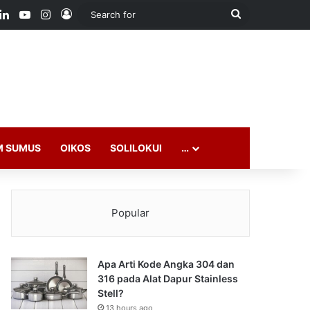
ook
LinkedIn
YouTube
Instagram
Log In
Search
for
M SUMUS
OIKOS
SOLILOKUI
…
Popular
Apa Arti Kode Angka 304 dan
316 pada Alat Dapur Stainless
Stell?
13 hours ago