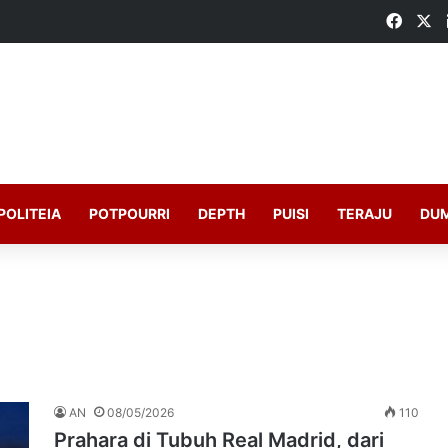
Faceb
X
POLITEIA
POTPOURRI
DEPTH
PUISI
TERAJU
DU
AN
08/05/2026
110
Prahara di Tubuh Real Madrid, dari