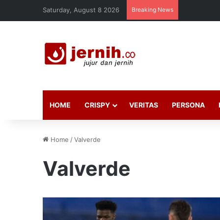
Saturday, August 8 2026
Breaking News
HOME
CRISPY
VERITAS
PERSONA
Home
/
Valverde
Valverde