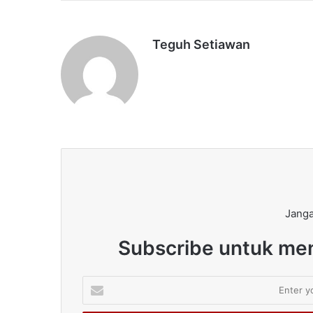
Teguh Setiawan
Janga
Subscribe untuk men
Enter
your
Email