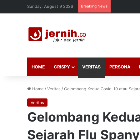
Sunday, August 9 2026
Breaking News
HOME
CRISPY
VERITAS
PERSONA
Home
/
Veritas
/
Gelombang Kedua Covid-19 atau Sejara
Veritas
Gelombang Kedua
Sejarah Flu Spany