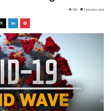
160
2 minutes read
ebook
X
LinkedIn
Pinterest