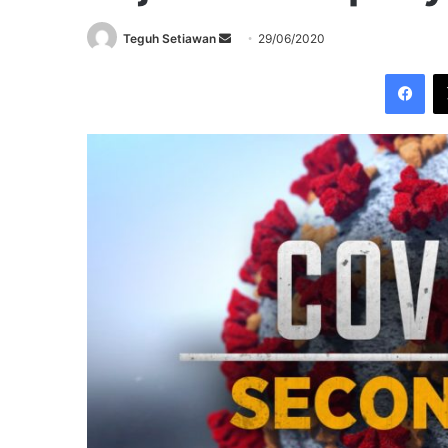
Send
Teguh Setiawan
29/06/2020
an
Fac
email