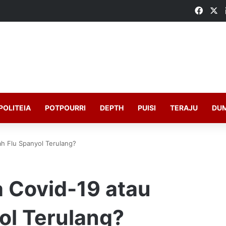
Faceb
X
POLITEIA
POTPOURRI
DEPTH
PUISI
TERAJU
DU
h Flu Spanyol Terulang?
 Covid-19 atau
ol Terulang?