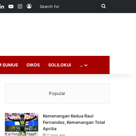
ook
LinkedIn
YouTube
Instagram
Log In
Search
for
M SUMUS
OIKOS
SOLILOKUI
…
Popular
Kemenangan Kedua Raul
Fernandez, Kemenangan Total
Aprilia
17 mins ago