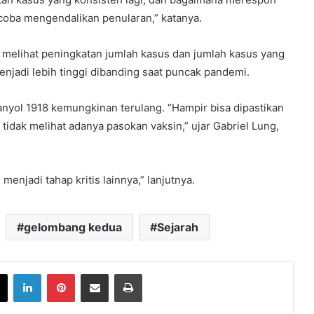
oba mengendalikan penularan,” katanya.
a melihat peningkatan jumlah kasus dan jumlah kasus yang
enjadi lebih tinggi dibanding saat puncak pandemi.
nyol 1918 kemungkinan terulang. “Hampir bisa dipastikan
tidak melihat adanya pasokan vaksin,” ujar Gabriel Lung,
enjadi tahap kritis lainnya,” lanjutnya.
gelombang kedua
Sejarah
book
X
LinkedIn
Pinterest
Share via Email
Print