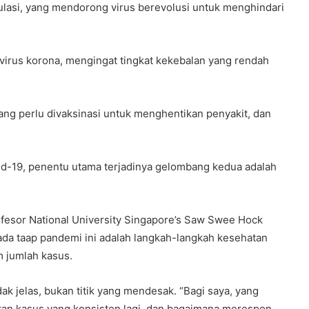
ulasi, yang mendorong virus berevolusi untuk menghindari
n virus korona, mengingat tingkat kekebalan yang rendah
ang perlu divaksinasi untuk menghentikan penyakit, dan
ovid-19, penentu utama terjadinya gelombang kedua adalah
ofesor National University Singapore’s Saw Swee Hock
pada taap pandemi ini adalah langkah-langkah kesehatan
 jumlah kasus.
k jelas, bukan titik yang mendesak. “Bagi saya, yang
atan kasus yang konsisten lagi, dan bagaimana merespon