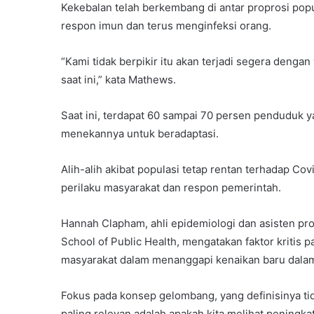
Kekebalan telah berkembang di antar proprosi pop
respon imun dan terus menginfeksi orang.
“Kami tidak berpikir itu akan terjadi segera denga
saat ini,” kata Mathews.
Saat ini, terdapat 60 sampai 70 persen penduduk y
menekannya untuk beradaptasi.
Alih-alih akibat populasi tetap rentan terhadap C
perilaku masyarakat dan respon pemerintah.
Hannah Clapham, ahli epidemiologi dan asisten pr
School of Public Health, mengatakan faktor kritis 
masyarakat dalam menanggapi kenaikan baru dalam
Fokus pada konsep gelombang, yang definisinya tida
paling relevan adalah apakah kita melihat peningk