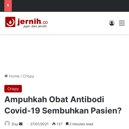
Log In
M
Home
/
Crispy
Crispy
Ampuhkah Obat Antibodi
Covid-19 Sembuhkan Pasien?
Send
Dsy
27/01/2021
137
2 minutes read