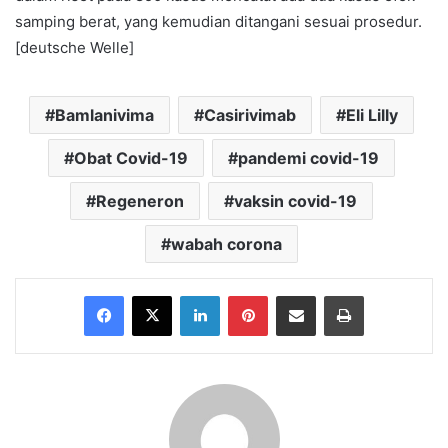
samping berat, yang kemudian ditangani sesuai prosedur.
[deutsche Welle]
Bamlanivima
Casirivimab
Eli Lilly
Obat Covid-19
pandemi covid-19
Regeneron
vaksin covid-19
wabah corona
Facebook
X
LinkedIn
Pinterest
Share via Email
Print