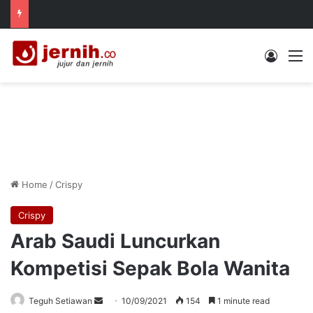
Log In
M
Home
/
Crispy
Crispy
Arab Saudi Luncurkan
Kompetisi Sepak Bola Wanita
Send
Teguh Setiawan
10/09/2021
154
1 minute read