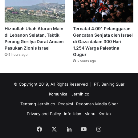
Hizbullah Ubah Aturan Main
Tercatat 4.091 Pelanggaran
di Lebanon Selatan, Taktik
Gencatan Senjata oleh Israel
Perang Gerilya Darat Ancam
di Gaza dalam 300 Hari,
Pasukan Zionis Israel
1.254 Warga Palestina
Gugur
5 hours ago
6 hours ago
© Copyright 2019, All Rights Reserved | PT. Bening Suar
Komunika
- Jernih.co
Tentang Jernih.co
Redaksi
Pedoman Media Siber
Privacy and Policy
Info Iklan
Menu
Kontak
Facebook
X
LinkedIn
YouTube
Instagram