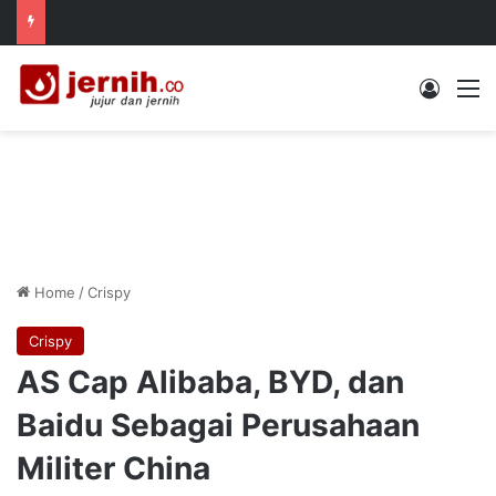
Log In
M
Home
/
Crispy
Crispy
AS Cap Alibaba, BYD, dan
Baidu Sebagai Perusahaan
Militer China