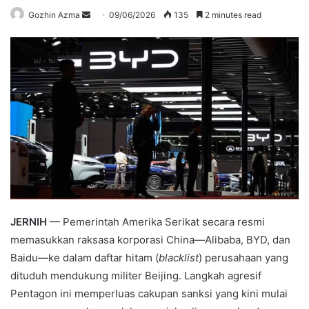
Send
Gozhin Azma
09/06/2026
135
2 minutes read
an
email
JERNIH
— Pemerintah Amerika Serikat secara resmi
memasukkan raksasa korporasi China—Alibaba, BYD, dan
Baidu—ke dalam daftar hitam (
blacklist
) perusahaan yang
dituduh mendukung militer Beijing. Langkah agresif
Pentagon ini memperluas cakupan sanksi yang kini mulai