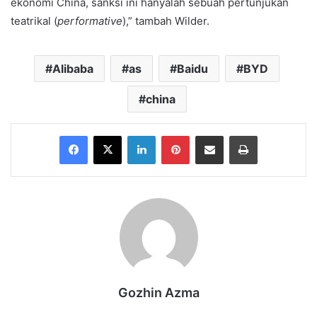
ekonomi China, sanksi ini hanyalah sebuah pertunjukan
teatrikal (
performative
),” tambah Wilder.
Alibaba
as
Baidu
BYD
china
Facebook
X
LinkedIn
Pinterest
Share via Email
Print
Gozhin Azma