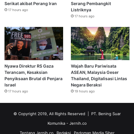
Serikat akibat Perang Iran
Serang Pembangkit
Listriknya
17 hours ago
17 hours ago
Nyawa Direktur RS Gaza
Wajah Baru Pariwisata
Terancam, Kesaksian
ASEAN, Malaysia Geser
Penyiksaan Brutal di Penjara
Thailand, Digitalisasi Lintas
Israel
Negara Beraksi
17 hours ago
19 hours ago
© Copyright 2019, All Rights Reserved | PT. Bening Suar
Komunika
- Jernih.co
Tentang Jernih.co
Redaksi
Pedoman Media Siber