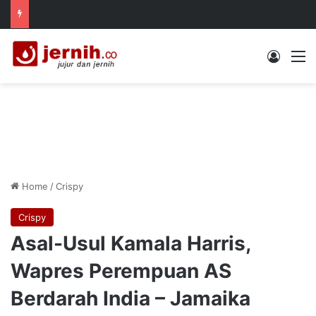
Log In
M
Home
/
Crispy
Crispy
Asal-Usul Kamala Harris,
Wapres Perempuan AS
Berdarah India – Jamaika