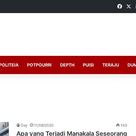
Faceb
X
POLITEIA
POTPOURRI
DEPTH
PUISI
TERAJU
DU
Dsy
11/08/2020
143
Apa yang Terjadi Manakala Seseorang