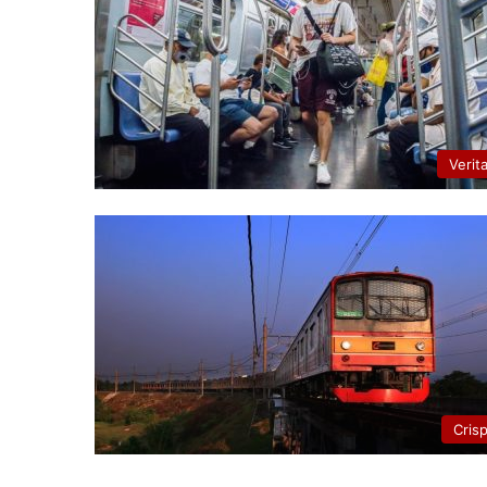
Verit
Cris