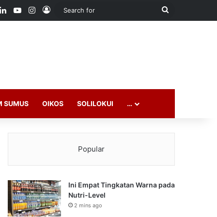
ook
LinkedIn
YouTube
Instagram
Log In
Search
for
M SUMUS
OIKOS
SOLILOKUI
…
Popular
Ini Empat Tingkatan Warna pada
Nutri-Level
2 mins ago