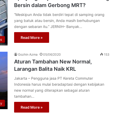
Bersin dalam Gerbong MRT?
“Meskipun Anda tidak berdiri tepat di samping orang
yang batuk atau bersin, Anda masih berhubungan
dengan sebaran itu.” JERNIH– Banyak…
Read More »
as
Gozhin Azma
05/06/2020
153
Aturan Tambahan New Normal,
Larangan Balita Naik KRL
Jakarta – Pengguna jasa PT Kereta Commuter
Indonesia harus mulai beradaptasi dengan kebijakan
new normal yang diterapkan sebagai aturan
tambahan…
py
Read More »