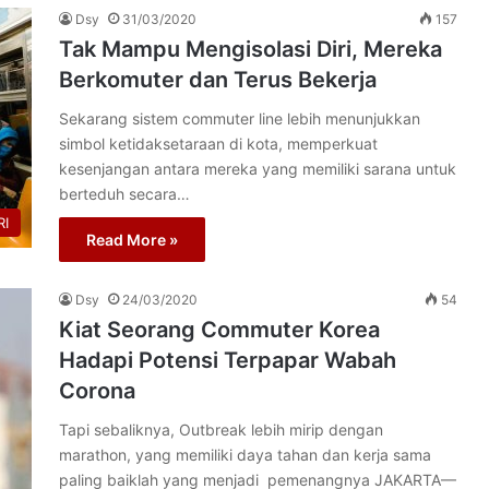
Dsy
31/03/2020
157
Tak Mampu Mengisolasi Diri, Mereka
Berkomuter dan Terus Bekerja
Sekarang sistem commuter line lebih menunjukkan
simbol ketidaksetaraan di kota, memperkuat
kesenjangan antara mereka yang memiliki sarana untuk
berteduh secara…
I
Read More »
Dsy
24/03/2020
54
Kiat Seorang Commuter Korea
Hadapi Potensi Terpapar Wabah
Corona
Tapi sebaliknya, Outbreak lebih mirip dengan
marathon, yang memiliki daya tahan dan kerja sama
paling baiklah yang menjadi pemenangnya JAKARTA—