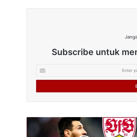
Janga
Subscribe untuk men
Enter
your
Email
address