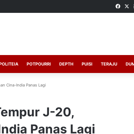
Faceb
X
POLITEIA
POTPOURRI
DEPTH
PUISI
TERAJU
DU
san Cina-India Panas Lagi
 Tempur J-20,
ndia Panas Lagi