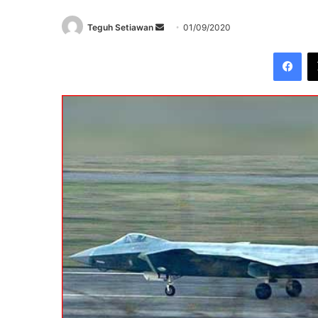
Send
Teguh Setiawan
01/09/2020
an
Fac
email