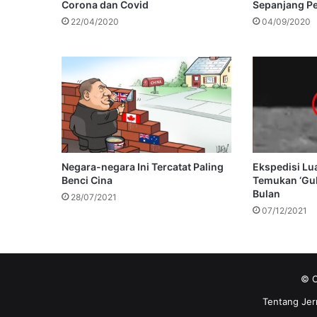
Corona dan Covid
Sepanjang P
22/04/2020
04/09/2020
Negara-negara Ini Tercatat Paling
Ekspedisi Lu
Benci Cina
Temukan ‘Gub
Bulan
28/07/2021
07/12/2021
© C
Tentang Jer