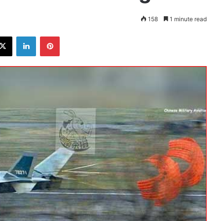
158
1 minute read
ebook
X
LinkedIn
Pinterest