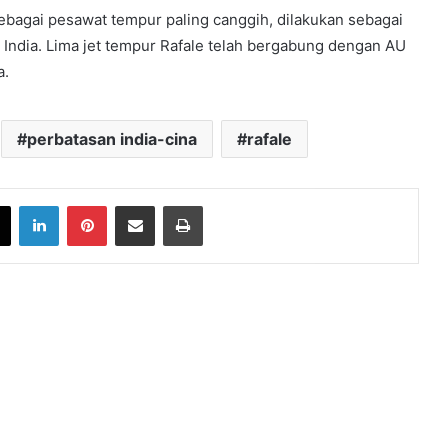
bagai pesawat tempur paling canggih, dilakukan sebagai
 India. Lima jet tempur Rafale telah bergabung dengan AU
a.
perbatasan india-cina
rafale
book
X
LinkedIn
Pinterest
Share via Email
Print