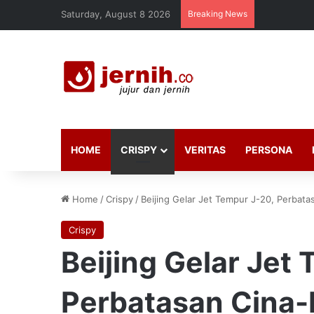
Saturday, August 8 2026
Breaking News
HOME
CRISPY
VERITAS
PERSONA
Home
/
Crispy
/
Beijing Gelar Jet Tempur J-20, Perbata
Crispy
Beijing Gelar Jet
Perbatasan Cina-I