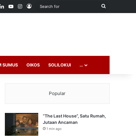
ook
LinkedIn
YouTube
Instagram
Log In
Search
for
M SUMUS
OIKOS
SOLILOKUI
…
Popular
“The Last House”, Satu Rumah,
Jutaan Ancaman
1 min ago