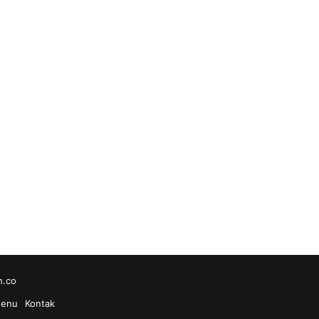
h.co
enu
Kontak