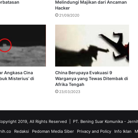
erbatasan
Melindungi Majikan dari Ancaman
Hacker
21/09/2020
ar Angkasa Cina
China Berupaya Evakuasi 9
uk Misterius’ di
Warganya yang Tewas Ditembak di
Afrika Tengah
23/03/2023
opyright 2019, All Rights Reserved | PT. Bening Suar Komunika
- Jerni
nih.co
Redaksi
Pedoman Media Siber
Privacy and Policy
Info Iklan
M