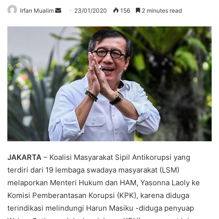
Send
Irfan Mualim
23/01/2020
156
2 minutes read
an
email
JAKARTA
– Koalisi Masyarakat Sipil Antikorupsi yang
terdiri dari 19 lembaga swadaya masyarakat (LSM)
melaporkan Menteri Hukum dan HAM, Yasonna Laoly ke
Komisi Pemberantasan Korupsi (KPK), karena diduga
terindikasi melindungi Harun Masiku -diduga penyuap