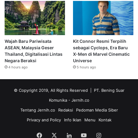
Wajah Baru Pariwisata
Kit Connor Resmi Terpilih
ASEAN, Malaysia Geser
sebagai Cyclops, Era Baru
Thailand, Digitalisasi Lintas
X-Men di Marvel Cinematic
Negara Beraksi
Universe
4 hours ago
5 hours ago
© Copyright 2019, All Rights Reserved | PT. Bening Suar
Komunika
- Jernih.co
Tentang Jernih.co
Redaksi
Pedoman Media Siber
Privacy and Policy
Info Iklan
Menu
Kontak
Facebook
X
LinkedIn
YouTube
Instagram