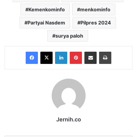
Kemenkominfo
menkominfo
Partyai Nasdem
Pilpres 2024
surya paloh
Facebook
X
LinkedIn
Pinterest
Share via Email
Print
Jernih.co