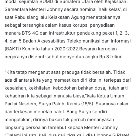
modal sejumlah BUMD di Sumatera Utara oleh Kejaksaan.
Sementara Menteri Johnny secara nominal ‘naik kelas’, di
saat Rabu siang lalu Kejaksaan Agung menetapkannya
sebagai tersangka dalam kasus korupsi penyediaan
menara BTS 4G dan infrastruktur pendukung paket 1, 2, 3,
4, dan 5 Badan Aksesabilitas Telekomunikasi dan Informasi
(BAKTI) Kominfo tahun 2020-2022.Besaran kerugian
negaranya disebut-sebut menyentuh angka Rp 8 triliun.
“Kita tetap menganut asas praduga tidak bersalah. Tidak
ada di antara kita yang memastikan diri kita ini terlepas dari
kesalahan, kekhilafan, kebodohan bahkan dosa, itulah arti
kehadiran kita sebagai manusia biasa,”kata Ketua Umum
Partai Nasdem, Surya Paloh, Kamis (18/5). Suaranya dalam
dan terkesan menelan pahit. Bang Surya sendiri
mengatakan, dirinya bukan tak pernah menanyakan
langsung persoalan tersebut kepada Menteri Johnny.
“Dalami ini satu kali, dua kali, tiga kali, dia (Johnny G Plate)