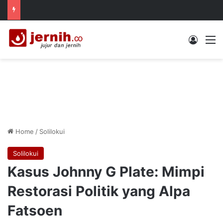
Log In
M
Home
/
Solilokui
Solilokui
Kasus Johnny G Plate: Mimpi
Restorasi Politik yang Alpa
Fatsoen