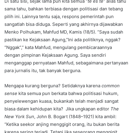
Di satu sisi, sejak lama pun kita semua “
te es te”
alias tahu
sama tahu, bahkan terbiasa dengan politisasi dan tebang
pilih ini. Lainnya tentu saja, respons pemerintah pun
sangatlah bisa diduga. Seperti yang akhirnya dijawabkan
Menko Polhukam, Mahfud MD, Kamis (18/5). “Saya sudah
pastikan ke Kejaksaan Agung,”Ini ada politiknya, nggak?
“Nggak”,” kata Mahfud, mengulang pembicaraannya
dengan pimpinan Kejaksaan Agung. Saya sendiri
menganggap pernyataan Mahfud, sebagaimana pertanyaan
para jurnalis itu, tak banyak berguna.
Mengapa kurang berguna? Setidaknya karena
common
sense
kita semua pun berkata bahwa politisasi hukum,
penyelewengan kuasa, bukankah telah menjadi sangat
biasa dalam kehidupan kita? Jika ungkapan editor
The
New York Sun
, John B. Bogart (1848–1921) kita ambil:
“Ketika seekor anjing menggigit orang, itu bukan berita
karena sering terjadi. Tetapi jika seseorang menggigit