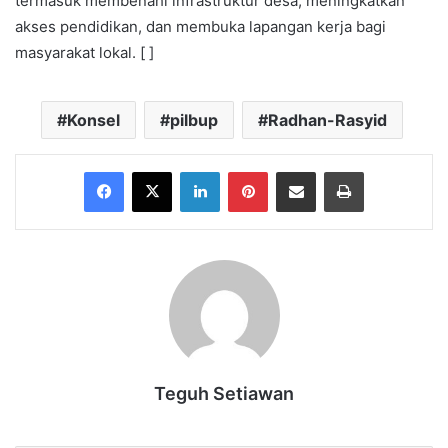
termasuk membenahi infrastruktur desa, meningkatkan
akses pendidikan, dan membuka lapangan kerja bagi
masyarakat lokal. [ ]
Konsel
pilbup
Radhan-Rasyid
Facebook
X
LinkedIn
Pinterest
Share via Email
Print
Teguh Setiawan