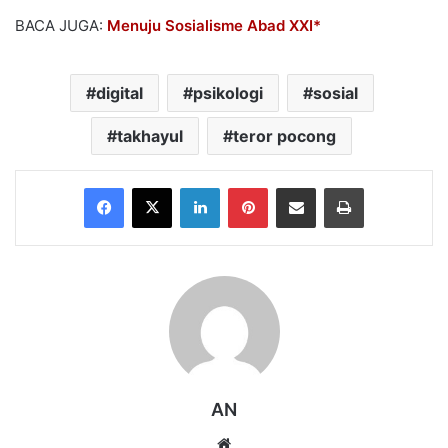
BACA JUGA:
Menuju Sosialisme Abad XXI*
digital
psikologi
sosial
takhayul
teror pocong
Facebook
X
LinkedIn
Pinterest
Share via Email
Print
AN
Website