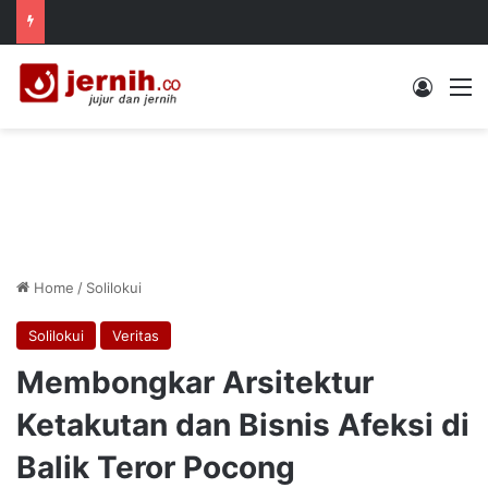
Log In
M
Home
/
Solilokui
Solilokui
Veritas
Membongkar Arsitektur
Ketakutan dan Bisnis Afeksi di
Balik Teror Pocong