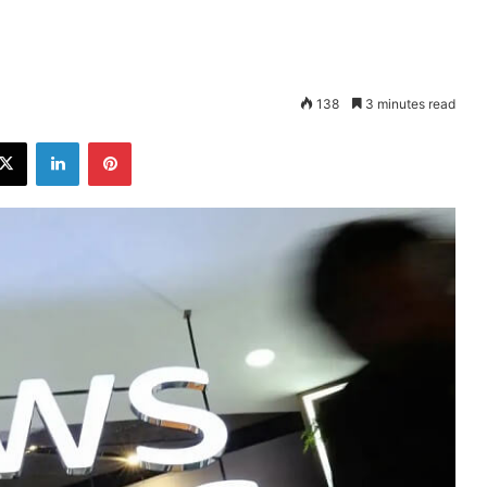
138
3 minutes read
ebook
X
LinkedIn
Pinterest