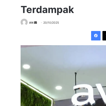
Terdampak
Send
AN
20/10/2025
an
Fac
email