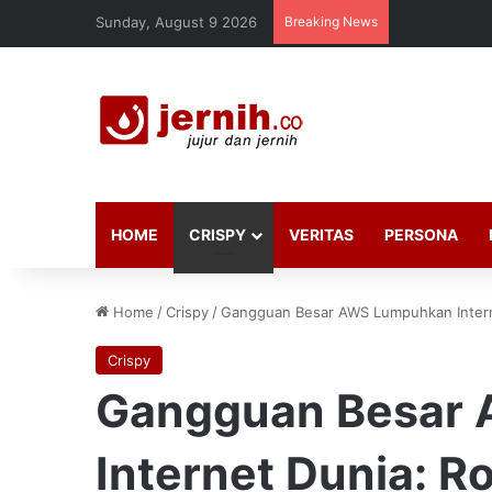
Sunday, August 9 2026
Breaking News
HOME
CRISPY
VERITAS
PERSONA
Home
/
Crispy
/
Gangguan Besar AWS Lumpuhkan Intern
Crispy
Gangguan Besar
Internet Dunia: R