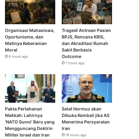
Organisasi Mahasiswa,
Tragedi Antrean Pasien
Oportunisme, dan
BPJS, Rencana KRIS,
Matinya Keberanian
dan Akreditasi Rumah
Moral
Sakit Berbasis
Outcome
6 hours ago
7 hours ago
Pakta Pertahanan
Selat Hormuz akan
Mekkah: Lahirnya
Dibuka Kembali jika AS
‘NATO Sunni’ Baru yang
Menerima Persyaratan
Mengguncang Doktrin
Iran
Militer Israel dan Iran
18 hours ago