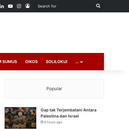
ook
LinkedIn
YouTube
Instagram
Log In
Search
for
M SUMUS
OIKOS
SOLILOKUI
…
Popular
Gap tak Terjembatani Antara
Palestina dan Israel
6 hours ago