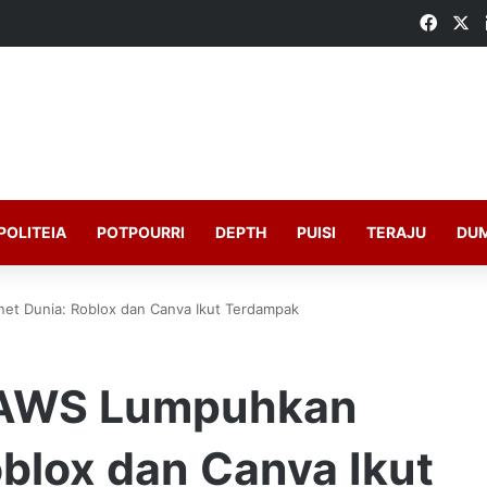
Faceb
X
POLITEIA
POTPOURRI
DEPTH
PUISI
TERAJU
DU
et Dunia: Roblox dan Canva Ikut Terdampak
 AWS Lumpuhkan
oblox dan Canva Ikut