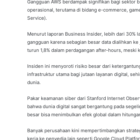
Gangguan AWS berdampak signifikan bagi sektor b
operasional, terutama di bidang e-commerce, game,
Service).
Menurut laporan Business Insider, lebih dari 30% l
gangguan karena sebagian besar data dialihkan k
turun 1,8% dalam perdagangan after-hours, meski 
Insiden ini menyoroti risiko besar dari ketergant
infrastruktur utama bagi jutaan layanan digital, s
dunia.
Pakar keamanan siber dari Stanford Internet Observ
bahwa dunia digital sangat bergantung pada segelin
besar bisa menimbulkan efek global dalam hitungan
Banyak perusahaan kini mempertimbangkan strateg
kerja ke penyedia lain seperti Google Cloud Platfo