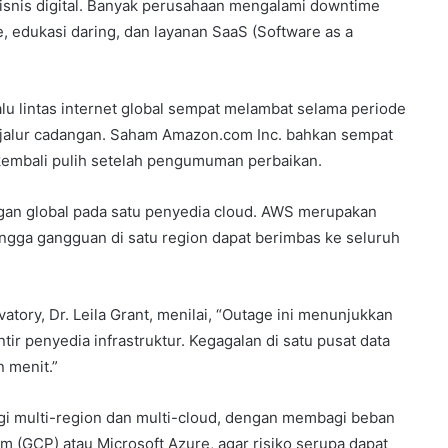
isnis digital. Banyak perusahaan mengalami downtime
 edukasi daring, dan layanan SaaS (Software as a
alu lintas internet global sempat melambat selama periode
e jalur cadangan. Saham Amazon.com Inc. bahkan sempat
kembali pulih setelah pengumuman perbaikan.
ungan global pada satu penyedia cloud. AWS merupakan
ehingga gangguan di satu region dapat berimbas ke seluruh
atory, Dr. Leila Grant, menilai, “Outage ini menunjukkan
tir penyedia infrastruktur. Kegagalan di satu pusat data
 menit.”
i multi-region dan multi-cloud, dengan membagi beban
rm (GCP) atau Microsoft Azure, agar risiko serupa dapat