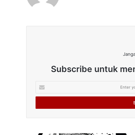
Janga
Subscribe untuk men
Enter
your
Email
address