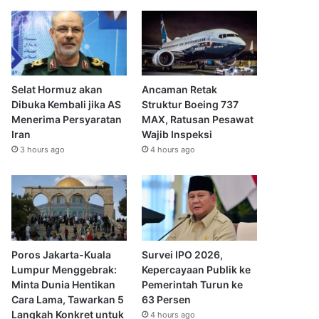
Selat Hormuz akan
Ancaman Retak
Dibuka Kembali jika AS
Struktur Boeing 737
Menerima Persyaratan
MAX, Ratusan Pesawat
Iran
Wajib Inspeksi
3 hours ago
4 hours ago
Poros Jakarta-Kuala
Survei IPO 2026,
Lumpur Menggebrak:
Kepercayaan Publik ke
Minta Dunia Hentikan
Pemerintah Turun ke
Cara Lama, Tawarkan 5
63 Persen
Langkah Konkret untuk
4 hours ago