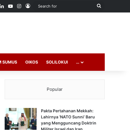
ook
LinkedIn
YouTube
Instagram
Log In
Search
for
M SUMUS
OIKOS
SOLILOKUI
…
Popular
Pakta Pertahanan Mekkah:
Lahirnya ‘NATO Sunni’ Baru
yang Mengguncang Doktrin
Militer Israel dan Iran