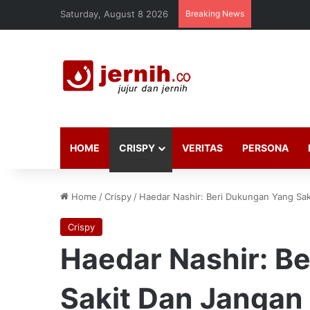
Saturday, August 8 2026
Breaking News
HOME
CRISPY
VERITAS
PERSONA
Home
/
Crispy
/
Haedar Nashir: Beri Dukungan Yang Sak
Crispy
Haedar Nashir: B
Sakit Dan Jangan