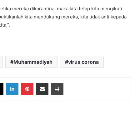
etika mereka dikarantina, maka kita tetap kita mengikuti
buktikanlah kita mendukung mereka, kita tidak anti kepada
ta,”.
Muhammadiyah
virus corona
book
X
LinkedIn
Pinterest
Share via Email
Print