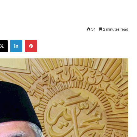
54
2 minutes read
ebook
X
LinkedIn
Pinterest