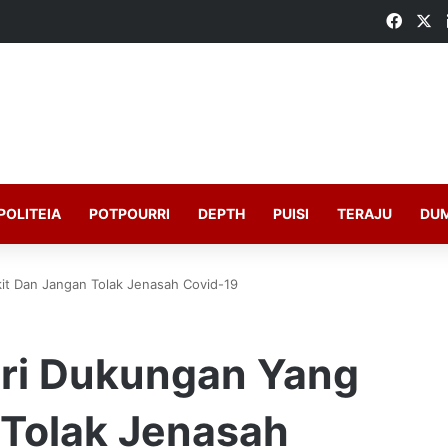
Faceb
X
POLITEIA
POTPOURRI
DEPTH
PUISI
TERAJU
DU
it Dan Jangan Tolak Jenasah Covid-19
eri Dukungan Yang
 Tolak Jenasah