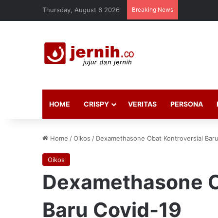
Thursday, August 6 2026
Breaking News
HOME
CRISPY
VERITAS
PERSONA
Home
/
Oikos
/
Dexamethasone Obat Kontroversial Baru
Oikos
Dexamethasone Ob
Baru Covid-19