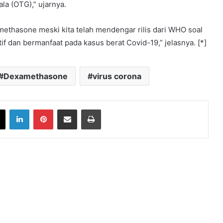
la (OTG),” ujarnya.
thasone meski kita telah mendengar rilis dari WHO soal
if dan bermanfaat pada kasus berat Covid-19,” jelasnya. [*]
Dexamethasone
virus corona
book
X
LinkedIn
Pinterest
Share via Email
Print