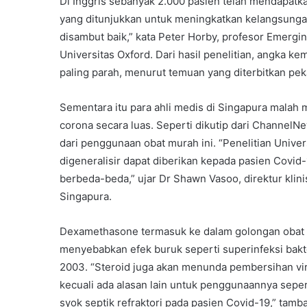
Di Inggris sebanyak 2.000 pasien telah mendapat
yang ditunjukkan untuk meningkatkan kelangsungan 
disambut baik,” kata Peter Horby, profesor Emergi
Universitas Oxford. Dari hasil penelitian, angka ke
paling parah, menurut temuan yang diterbitkan peka
Sementara itu para ahli medis di Singapura mala
corona secara luas. Seperti dikutip dari ChannelN
dari penggunaan obat murah ini. “Penelitian Unive
digeneralisir dapat diberikan kepada pasien Covid
berbeda-beda,” ujar Dr Shawn Vasoo, direktur klinis
Singapura.
Dexamethasone termasuk ke dalam golongan obat k
menyebabkan efek buruk seperti superinfeksi bakte
2003. “Steroid juga akan menunda pembersihan vir
kecuali ada alasan lain untuk penggunaannya sepert
syok septik refraktori pada pasien Covid-19,” tamb