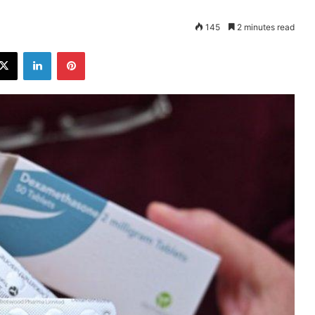
145
2 minutes read
ebook
X
LinkedIn
Pinterest