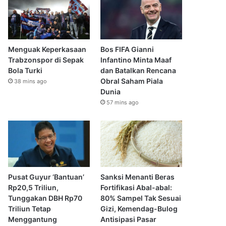
Menguak Keperkasaan
Bos FIFA Gianni
Trabzonspor di Sepak
Infantino Minta Maaf
Bola Turki
dan Batalkan Rencana
Obral Saham Piala
38 mins ago
Dunia
57 mins ago
Pusat Guyur ‘Bantuan’
Sanksi Menanti Beras
Rp20,5 Triliun,
Fortifikasi Abal-abal:
Tunggakan DBH Rp70
80% Sampel Tak Sesuai
Triliun Tetap
Gizi, Kemendag-Bulog
Menggantung
Antisipasi Pasar