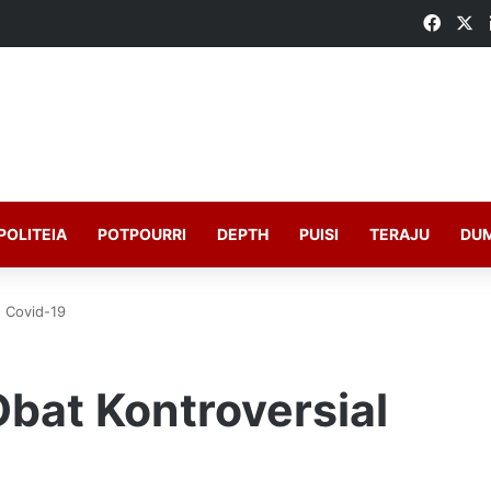
Faceb
X
POLITEIA
POTPOURRI
DEPTH
PUISI
TERAJU
DU
 Covid-19
at Kontroversial