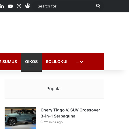
ook
LinkedIn
YouTube
Instagram
Log In
Search
for
M SUMUS
OIKOS
SOLILOKUI
…
Popular
Chery Tiggo V, SUV Crossover
3-in-1 Serbaguna
22 mins ago