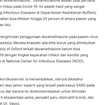
kan dexamethasone. “Dexamethasone adalah obat pertama
hidup pada Covid-19. Ini adalah hasil yang sangat
ng Infectious Diseases di Departemen Kedokteran Nuffield,
matian bisa ditekan hingga 35 persen di antara pasien yang
n lalu.
h menghindari penggunaan dexamethasone pada pasien virus
ewsAsia, Mereka khawatir ada efek buruk yang ditimbulkan
rsity of Oxford terkait dexamethasone belum bisa
-19 dengan tingkat keparahan infeksi dan kondisi yang
 di National Center for Infectious Diseases (NCID),
ortikosteroid. Ia menambahkan, steroid diketahui
ri atau jamur seperti yang terjadi pada kasus SARS pada
us dan karena itu direkomendasikan untuk dihindari
i eksaserbasi asma, penyakit paru obstruktif kronik, dan
ah Dr. Vasoo.