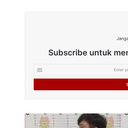
Janga
Subscribe untuk men
Enter
your
Email
address