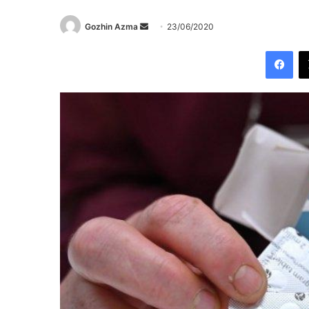
Send
Gozhin Azma
23/06/2020
an
Fac
email