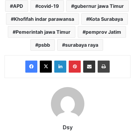
APD
covid-19
gubernur jawa Timur
Khofifah indar parawansa
Kota Surabaya
Pemerintah jawa Timur
pemprov Jatim
psbb
surabaya raya
Facebook
X
LinkedIn
Pinterest
Share via Email
Print
Dsy